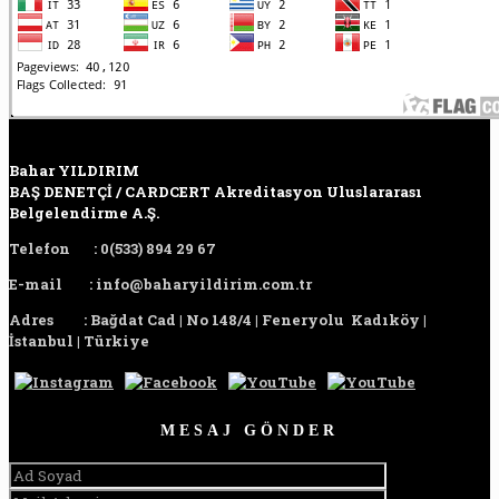
Bahar YILDIRIM
BAŞ DENETÇİ / CARDCERT Akreditasyon Uluslararası
Belgelendirme A.Ş.
Telefon
:
0(533) 894 29 67
E-mail
:
info@baharyildirim.com.tr
Adres
:
Bağdat Cad | No 148/4 | Feneryolu Kadıköy |
İstanbul | Türkiye
MESAJ GÖNDER