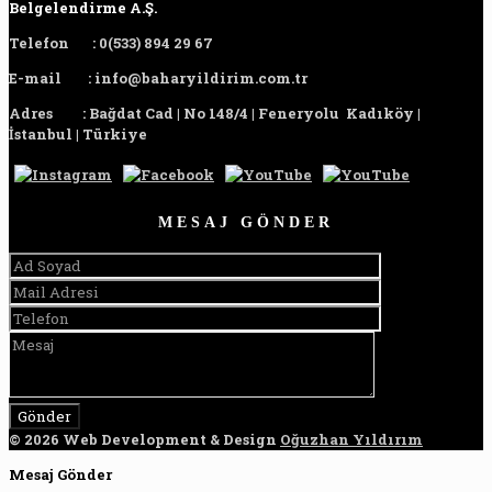
Belgelendirme A.Ş.
Telefon
:
0(533) 894 29 67
E-mail
:
info@baharyildirim.com.tr
Adres
:
Bağdat Cad | No 148/4 | Feneryolu Kadıköy |
İstanbul | Türkiye
MESAJ GÖNDER
© 2026 Web Development & Design
Oğuzhan Yıldırım
Mesaj Gönder