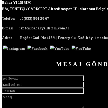
Bahar YILDIRIM
BAŞ DENETÇİ / CARDCERT Akreditasyon Uluslararası Belgel
Telefon
:
0(533) 894 29 67
E-mail
:
info@baharyildirim.com.tr
Adres
:
Bağdat Cad | No 148/4 | Feneryolu Kadıköy | İstanbu
MESAJ GÖN