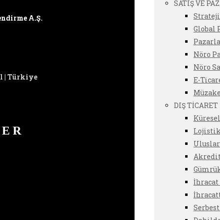
SATIŞ VE P
Stratej
endirme A.Ş.
Global
Pazarl
Nöro P
Nöro Sa
l | Türkiye
E-Tica
Müzake
DIŞ TİCARET
Küresel
DER
Lojisti
Uluslar
Akredi
Gümrük
İhraca
İhracat
Serbest