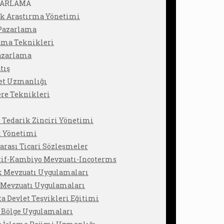
AZARLAMA
ik Araştırma Yönetimi
 Pazarlama
ama Teknikleri
azarlama
tış
ret Uzmanlığı
re Teknikleri
 Tedarik Zinciri Yönetimi
k Yönetimi
arası Ticari Sözleşmeler
tif-Kambiyo Mevzuatı-Incoterms
 Mevzuatı Uygulamaları
t Mevzuatı Uygulamaları
ta Devlet Teşvikleri Eğitimi
 Bölge Uygulamaları