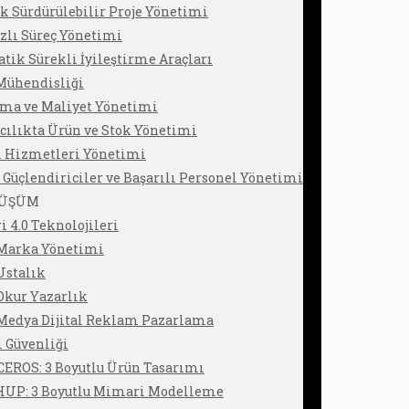
ik Sürdürülebilir Proje Yönetimi
zlı Süreç Yönetimi
tik Sürekli İyileştirme Araçları
Mühendisliği
lma ve Maliyet Yönetimi
ılıkta Ürün ve Stok Yönetimi
i Hizmetleri Yönetimi
 Güçlendiriciler ve Başarılı Personel Yönetimi
NÜŞÜM
i 4.0 Teknolojileri
 Marka Yönetimi
 Ustalık
 Okur Yazarlık
 Medya Dijital Reklam Pazarlama
 Güvenliği
EROS: 3 Boyutlu Ürün Tasarımı
UP: 3 Boyutlu Mimari Modelleme