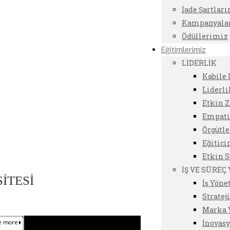
İade Şartlar
Kampanyala
Ödüllerimiz
Eğitimlerimiz
LİDERLİK
Kabile 
Liderli
Etkin 
Empati-
Örgütl
Eğitici
Etkin 
İŞ VE SÜREÇ
İTESİ
İş Yöne
Stratej
Marka 
İnovasy