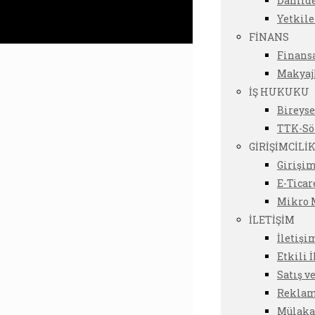
Dahild
Yetkil
FİNANS
Finansa
Makyaj
İŞ HUKUKU
Bireyse
TTK-Sö
GİRİŞİMCİLİ
Girişim
E-Ticar
Mikro M
İLETİŞİM
İletişi
Etkili 
Satış v
Reklam 
Mülakat