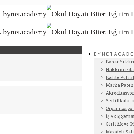
B Y N E T A C A D E
Bahar Yıldır
Hakkımızda
Kalite Polit
Marka Paten
Akreditasyo
Sertifikalar
Organizasy
İş Akış Şem
Gizlilik ve 
Mesafeli Sa