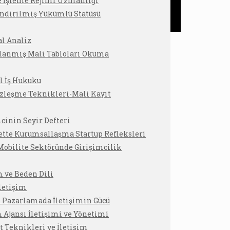
e İşleme Rejimi Uzmanlığı
endirilmiş Yükümlü Statüsü
l Analiz
lanmış Mali Tabloları Okuma
l İş Hukuku
zleşme Teknikleri-Mali Kayıt
K
cinin Seyir Defteri
ette Kurumsallaşma Startup Refleksleri
obilite Sektöründe Girişimcilik
m ve Beden Dili
İletişim
e Pazarlamada İletişimin Gücü
Ajansı İletişimi ve Yönetimi
 Teknikleri ve İletişim