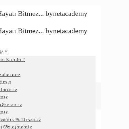
 M Y
ım Kimdir ?
ikalarımız
timiz
nlarımız
ımız
on Şemamız
amız
Güvenlik Politikamız
tış Sözleşmemiz