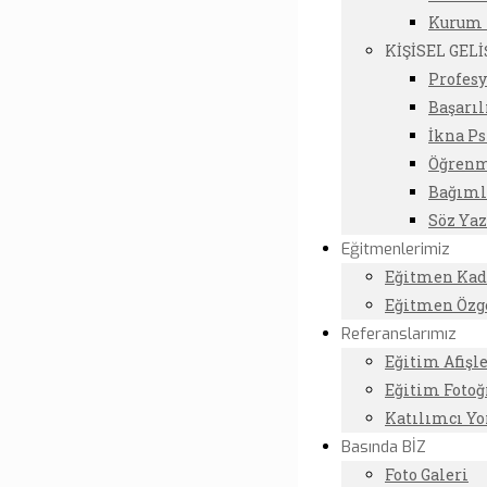
Kurum K
KİŞİSEL GEL
Profes
Başarıl
İkna Ps
Öğrenm
Bağıml
Söz Yaz
Eğitmenlerimiz
Eğitmen Ka
Eğitmen Özg
Referanslarımız
Eğitim Afişle
Eğitim Fotoğ
Katılımcı Y
Basında BİZ
Foto Galeri