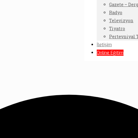
Gazete – Derg
Radyo
Televizyon
Tiyatro
Pertevniyal 
İletişim
Online Eğitim