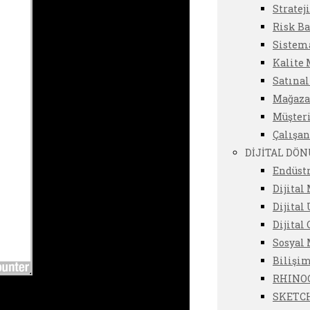
Stratej
Risk Ba
Sistema
Kalite 
Satına
Mağazac
Müşter
Çalışan
DİJİTAL DÖ
Endüstr
Dijital
Dijital
Dijital
Sosyal
Bilişim
RHINOC
SKETCH