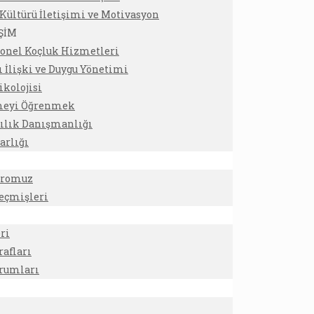
ültürü İletişimi ve Motivasyon
İŞİM
yonel Koçluk Hizmetleri
ı İlişki ve Duygu Yönetimi
ikolojisi
eyi Öğrenmek
ılık Danışmanlığı
arlığı
dromuz
eçmişleri
ri
rafları
orumları