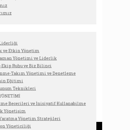
ımız
rımız
Liderliği
k ve Etkin Yönetim
Zaman Yönetimi ve Liderlik
Ekip Ruhu ve Biz Bilinci
enme-Takım Yönetimi ve Denetleme
nin Eğitimi
Sunum Teknikleri
 YÖNETİMİ
tme Becerileri ve İnisiyatif Kullanabilme
ik Yönetişim
Yaratma Yönetim Stratejileri
on Yöneticiliği