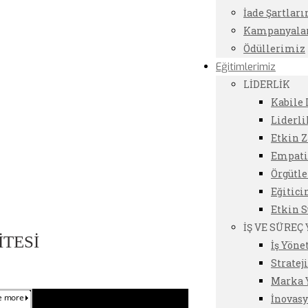
İade Şartlar
Kampanyala
Ödüllerimiz
Eğitimlerimiz
LİDERLİK
Kabile 
Liderli
Etkin 
Empati-
Örgütl
Eğitici
Etkin 
İŞ VE SÜREÇ
TESİ
İş Yöne
Stratej
Marka 
İnovasy