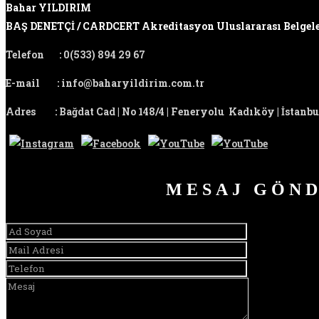
Bahar YILDIRIM
BAŞ DENETÇİ / CARDCERT Akreditasyon Uluslararası Belgel
Telefon
:
0(533) 894 29 67
E-mail
:
info@baharyildirim.com.tr
Adres
:
Bağdat Cad | No 148/4 | Feneryolu Kadıköy | İstanbu
MESAJ GÖN