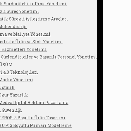
ik Sürdürülebilir Proje Yönetimi
zlı Süreç Yönetimi
tik Sürekli İyileştirme Araçları
Mühendisliği
lma ve Maliyet Yönetimi
ılıkta Ürün ve Stok Yönetimi
i Hizmetleri Yönetimi
 Güçlendiriciler ve Başarılı Personel Yönetimi
NÜŞÜM
i 4.0 Teknolojileri
 Marka Yönetimi
 Ustalık
 Okur Yazarlık
 Medya Dijital Reklam Pazarlama
 Güvenliği
EROS: 3 Boyutlu Ürün Tasarımı
UP: 3 Boyutlu Mimari Modelleme