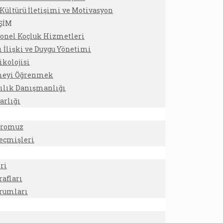
ültürü İletişimi ve Motivasyon
İŞİM
yonel Koçluk Hizmetleri
ı İlişki ve Duygu Yönetimi
ikolojisi
eyi Öğrenmek
ılık Danışmanlığı
arlığı
dromuz
eçmişleri
ri
rafları
orumları