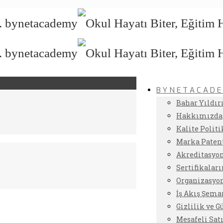
B Y N E T A C A D E
Bahar Yıldır
Hakkımızda
Kalite Polit
Marka Paten
Akreditasyo
Sertifikalar
Organizasy
İş Akış Şem
Gizlilik ve 
Mesafeli Sa