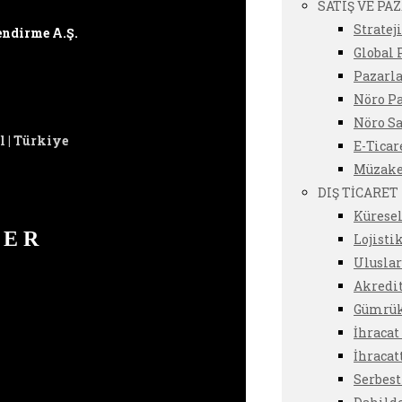
SATIŞ VE P
Stratej
endirme A.Ş.
Global
Pazarl
Nöro P
Nöro Sa
l | Türkiye
E-Tica
Müzake
DIŞ TİCARET
Küresel
DER
Lojisti
Uluslar
Akredi
Gümrük
İhraca
İhracat
Serbest