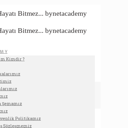
 M Y
ım Kimdir ?
ikalarımız
timiz
nlarımız
ımız
on Şemamız
amız
Güvenlik Politikamız
tış Sözleşmemiz