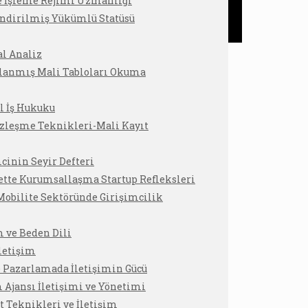
e İşleme Rejimi Uzmanlığı
endirilmiş Yükümlü Statüsü
l Analiz
lanmış Mali Tabloları Okuma
l İş Hukuku
zleşme Teknikleri-Mali Kayıt
K
cinin Seyir Defteri
ette Kurumsallaşma Startup Refleksleri
obilite Sektöründe Girişimcilik
m ve Beden Dili
İletişim
e Pazarlamada İletişimin Gücü
Ajansı İletişimi ve Yönetimi
 Teknikleri ve İletişim