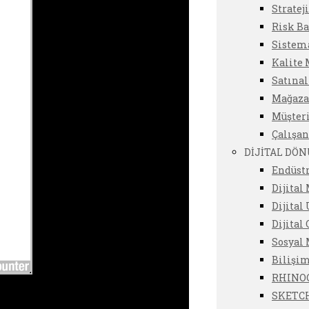
Stratej
Risk Ba
Sistema
Kalite 
Satına
Mağazac
Müşter
Çalışan
DİJİTAL DÖ
Endüstr
Dijital
Dijital
Dijital
Sosyal
Bilişim
RHINOC
SKETCH