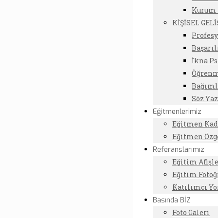
Kurum K
KİŞİSEL GEL
Profes
Başarıl
İkna Ps
Öğrenm
Bağıml
Söz Yaz
Eğitmenlerimiz
Eğitmen Ka
Eğitmen Özg
Referanslarımız
Eğitim Afişle
Eğitim Fotoğ
Katılımcı Y
Basında BİZ
Foto Galeri