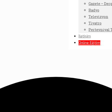
Gazete – Derg
Radyo
Televizyon
Tiyatro
Pertevniyal 
İletişim
Online Eğitim