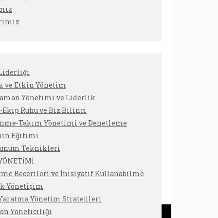
ımız
rımız
Liderliği
k ve Etkin Yönetim
Zaman Yönetimi ve Liderlik
Ekip Ruhu ve Biz Bilinci
enme-Takım Yönetimi ve Denetleme
nin Eğitimi
Sunum Teknikleri
 YÖNETİMİ
tme Becerileri ve İnisiyatif Kullanabilme
ik Yönetişim
Yaratma Yönetim Stratejileri
on Yöneticiliği