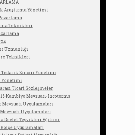
AZARLAMA
ik Araştırma Yönetimi
 Pazarlama
ama Teknikleri
azarlama
tış
ret Uzmanlığı
re Teknikleri
 Tedarik Zinciri Yönetimi
k Yönetimi
arası Ticari Sözleşmeler
tif-Kambiyo Mevzuatı-Incoterms
 Mevzuatı Uygulamaları
t Mevzuatı Uygulamaları
ta Devlet Teşvikleri Eğitimi
 Bölge Uygulamaları