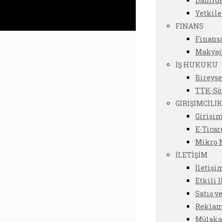
Dahild
Yetkil
FİNANS
Finansa
Makyaj
İŞ HUKUKU
Bireyse
TTK-Sö
GİRİŞİMCİLİ
Girişim
E-Ticar
Mikro M
İLETİŞİM
İletişi
Etkili 
Satış v
Reklam 
Mülakat